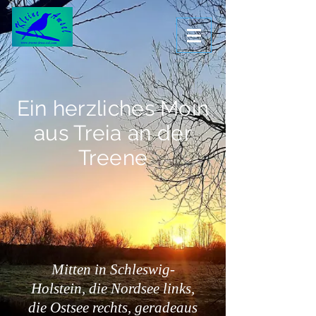
Ein herzliches Moin
aus Treia an der
Treene
Mitten in Schleswig-
Holstein, die Nordsee links,
die Ostsee rechts, geradeaus